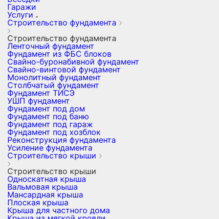
Гаражи
Услуги
Строительство фундамента
Строительство фундамента
Ленточный фундамент
Фундамент из ФБС блоков
Свайно-буронабивной фундамент
Свайно-винтовой фундамент
Монолитный фундамент
Столбчатый фундамент
Фундамент ТИСЭ
УШП фундамент
Фундамент под дом
Фундамент под баню
Фундамент под гараж
Фундамент под хозблок
Реконструкция фундамента
Усиление фундамента
Строительство крыши
Строительство крыши
Односкатная крыша
Вальмовая крыша
Мансардная крыша
Плоская крыша
Крыша для частного дома
Крыша из мягкой кровли