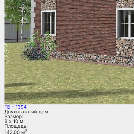
ГБ - 1394
Двухэтажный дом
Размер:
8 х 10 м
Площадь:
2
142.00 м