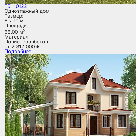
ГБ - 0122
Одноэтажный дом
Размер:
8 х 10 м
Площадь:
2
68.00 м
Материал:
Полистеролбетон
от
2 312 000
₽
Подробнее