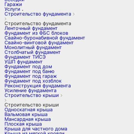
Гаражи
Услуги
Строительство фундамента
Строительство фундамента
Ленточный фундамент
Фундамент из ФБС блоков
Свайно-буронабивной фундамент
Свайно-винтовой фундамент
Монолитный фундамент
Столбчатый фундамент
Фундамент ТИСЭ
УШП фундамент
Фундамент под дом
Фундамент под баню
Фундамент под гараж
Фундамент под хозблок
Реконструкция фундамента
Усиление фундамента
Строительство крыши
Строительство крыши
Односкатная крыша
Вальмовая крыша
Мансардная крыша
Плоская крыша
Крыша для частного дома
Крыша из мягкой кровли