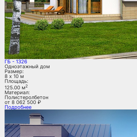
ГБ - 1326
Одноэтажный дом
Размер:
8 х 10 м
Площадь:
2
125.00 м
Материал:
Полистеролбетон
от
8 062 500
₽
Подробнее