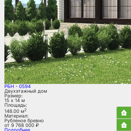
РБН - 0594
Двухэтажный дом
Размер:
15 х 14 м
Площадь:
2
148.00 м
Материал:
Рубленое бревно
от
9 768 000
₽
Подробнее