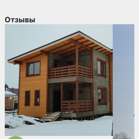
Отзывы
 В
не
по
ся