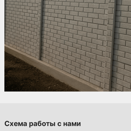
проведение строительства бетонного забора с
обязательным армированием и соблюдением
СНиП. Это обеспечивает прочность конструкции и
устойчивость к нагрузкам. Особенно важно
учитывать климатические особенности региона
при подборе марки бетона.
Чтобы купить бетонный забор с оптимальными
характеристиками, стоит учитывать не только
цену, но и качество литья, толщину армирующего
слоя и тип соединений.
Схема работы с нами