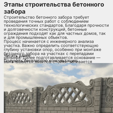
Этапы строительства бетонного
забора
Строительство бетонного забора требует
проведения точных работ с соблюдением
технологических стандартов. Благодаря прочности
и долговечности конструкций, бетонные
ограждения подходят как для частных домов, так
и для промышленных объектов.
Процесс начинается с инженерного анализа
участка. Важно определить соответствующую
глубину установки опор, особенно при монтаже
бетонного забора на участках с перепадами
Читать далее
рельефа. Далее подготавливается основание —
Получить бесплатную консультацию
выкапываются ямы под стойки, заливается
бетонная подушка, устанавливаются
направляющие.
Основные этапы монтажа бетонного забора:
Разметка участка с учетом масштаба
Подготовка основания и установка несущих стоек
Монтаж бетонных плит и фиксация в
направляющих
Проверка геометрии и уровня каждой секции
Заливка раствора, герметизация швов
Для тех, кто в поисках решения под ключ, можно
выбрать стандартные секции или заказать
индивидуальное исполнение. Мы рекомендуем