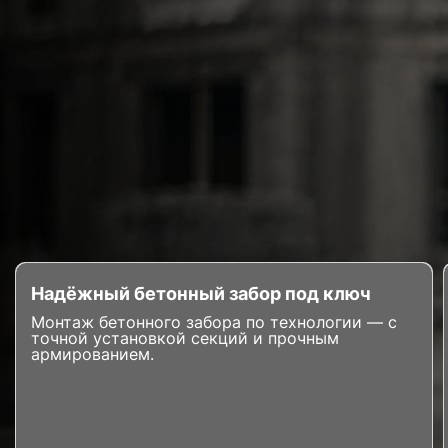
Надёжный бетонный забор под ключ
Монтаж бетонного забора по технологии — с
точной установкой секций и прочным
армированием.