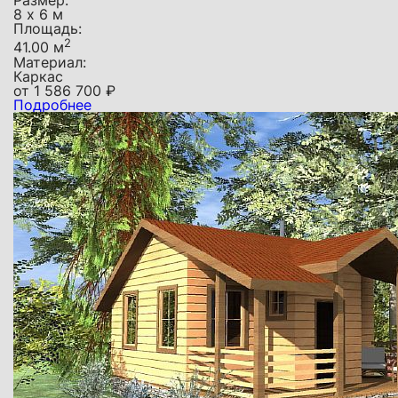
Размер:
8 х 6 м
Площадь:
2
41.00 м
Материал:
Каркас
от
1 586 700
₽
Подробнее