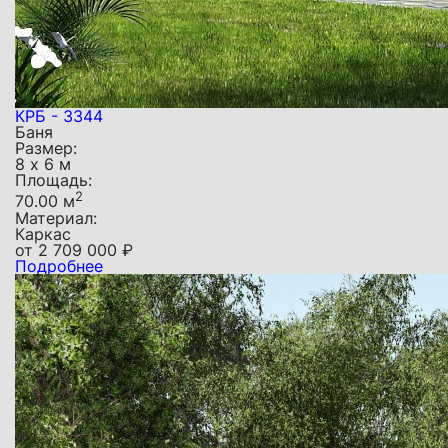
КРБ - 3344
Баня
Размер:
8 х 6 м
Площадь:
2
70.00 м
Материал:
Каркас
от
2 709 000
₽
Подробнее