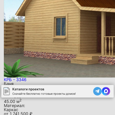
КРБ - 3346
Баня
Размер:
Каталоги проектов
8 х 6 м
Скачайте бесплатно готовые проекты домов!
Площадь:
2
45.00 м
Материал:
Каркас
от
1 741 500
₽