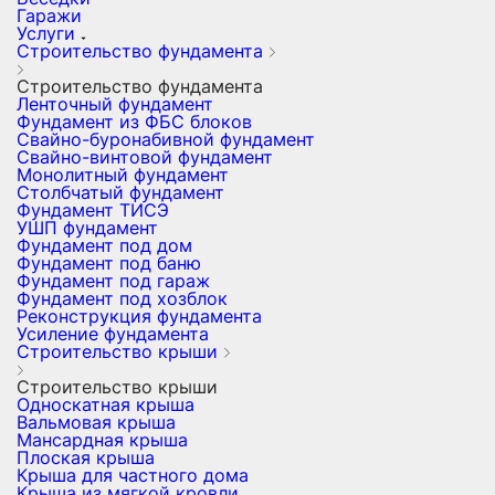
Гаражи
Услуги
Строительство фундамента
Строительство фундамента
Ленточный фундамент
Фундамент из ФБС блоков
Свайно-буронабивной фундамент
Свайно-винтовой фундамент
Монолитный фундамент
Столбчатый фундамент
Фундамент ТИСЭ
УШП фундамент
Фундамент под дом
Фундамент под баню
Фундамент под гараж
Фундамент под хозблок
Реконструкция фундамента
Усиление фундамента
Строительство крыши
Строительство крыши
Односкатная крыша
Вальмовая крыша
Мансардная крыша
Плоская крыша
Крыша для частного дома
Крыша из мягкой кровли