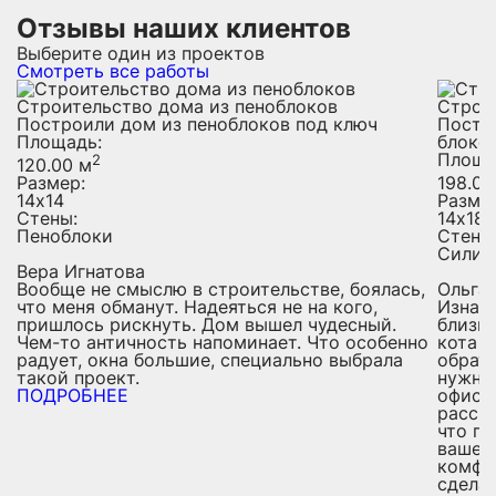
Отзывы наших клиентов
Выберите один из проектов
Смотреть все работы
Строительство дома из пеноблоков
Строи
Построили дом из пеноблоков под ключ
Постр
Площадь:
блоко
Площа
2
120.00 м
Размер:
198.00
14х14
Разме
Стены:
14х18
Пеноблоки
Стены
Силик
Вера Игнатова
Вообще не смыслю в строительстве, боялась,
Ольга
что меня обманут. Надеяться не на кого,
Изнача
пришлось рискнуть. Дом вышел чудесный.
близки
Чем-то античность напоминает. Что особенно
кота в
радует, окна большие, специально выбрала
обрати
такой проект.
нужна
ПОДРОБНЕЕ
офис, 
расска
что по
вашей
комфор
сделал