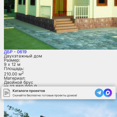
ДБР - 0619
Двухэтажный дом
Размер:
9 х 12 м
Площадь:
2
210.00 м
Материал:
Двойной брус
от
13 860 000
₽
Подробнее
Каталоги проектов
Скачайте бесплатно готовые проекты домов!