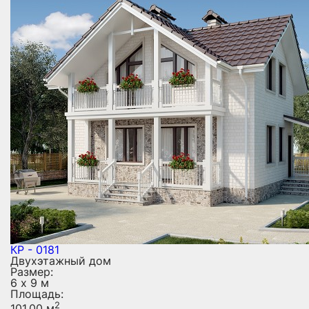
КР - 0181
Двухэтажный дом
Размер:
6 х 9 м
Площадь:
2
101.00 м