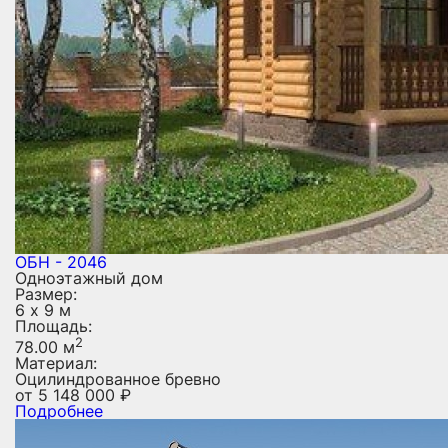
ОБН - 2046
Одноэтажный дом
Размер:
6 х 9 м
Площадь:
2
78.00 м
Материал:
Оцилиндрованное бревно
от
5 148 000
₽
Подробнее