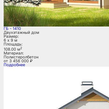
ГБ - 1410
Двухэтажный дом
Размер:
6 х 9 м
Площадь:
2
108.00 м
Материал:
Полистеролбетон
от
3 456 000
₽
Подробнее