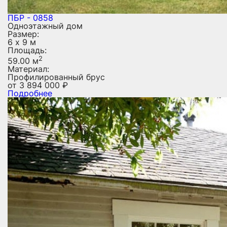
ПБР - 0858
Одноэтажный дом
Размер:
6 х 9 м
Площадь:
2
59.00 м
Материал:
Профилированный брус
от
3 894 000
₽
Подробнее