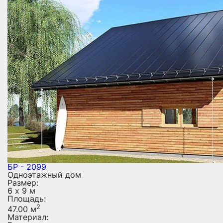
БР - 2099
Одноэтажный дом
Размер:
6 х 9 м
Площадь:
2
47.00 м
Материал: